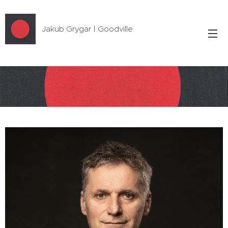
Jakub Grygar | Goodville