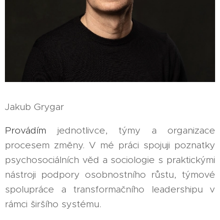
Jakub Grygar
Provádím
jednotlivce, týmy a organizace
procesem změny. V mé práci spojuji poznatky
psychosociálních věd a sociologie s praktickými
nástroji podpory osobnostního růstu, týmové
spolupráce a transformačního leadershipu v
rámci širšího systému.