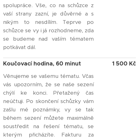
spolupráce. Vše, co na schůzce z
vaší strany zazní, je důvěrné a s
nikým to nesdílím. Teprve po
schůzce se vy i já rozhodneme, zda
se budeme nad vaším tématem
potkávat dál.
Koučovací hodina, 60 minut
1 500 Kč
Věnujeme se vašemu tématu. Včas
vás upozorním, že se naše sezení
chýlí ke konci. Přetažený čas
neúčtuji. Po skončení schůzky vám
zašlu mé poznámky, vy se tak
během sezení můžete maximálně
soustředit na řešení tématu, se
kterým přicházíte. Fakturu za