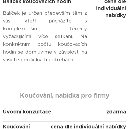
Balíček koučovacích hodin
cena dle
individuální
Balíček je určen především těm z
nabídky
vás, kteří přicházíte s
komplexnějšími tématy
vyžadujícími více setkání. Na
konkrétním počtu koučovacích
hodin se domluvíme v závislosti na
vašich specifických potřebách.
Koučování, nabídka pro firmy
Úvodní
konzultace
zdarma
Koučování
cena dle individuální nabídky